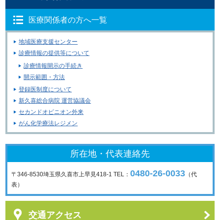
医療関係者の方へ一覧
地域医療支援センター
診療情報の提供等について
診療情報開示の手続き
開示範囲・方法
登録医制度について
新久喜総合病院 運営協議会
セカンドオピニオン外来
がん化学療法レジメン
所在地・代表連絡先
0480-26-0033
〒346-8530
埼玉県久喜市上早見418-1
TEL：
（代
表）
交通アクセス