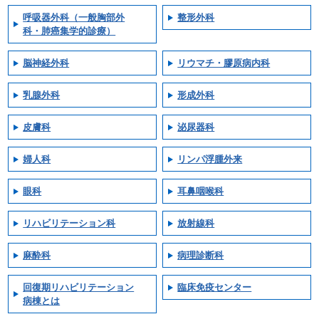
呼吸器外科（一般胸部外
整形外科
科・肺癌集学的診療）
脳神経外科
リウマチ・膠原病内科
乳腺外科
形成外科
皮膚科
泌尿器科
婦人科
リンパ浮腫外来
眼科
耳鼻咽喉科
リハビリテーション科
放射線科
麻酔科
病理診断科
回復期リハビリテーション
臨床免疫センター
病棟とは