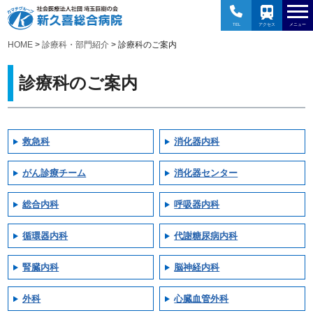
TEL
アクセス
メニュー
HOME
>
診療科・部門紹介
> 診療科のご案内
診療科のご案内
救急科
消化器内科
がん診療チーム
消化器センター
総合内科
呼吸器内科
循環器内科
代謝糖尿病内科
腎臓内科
脳神経内科
外科
心臓血管外科