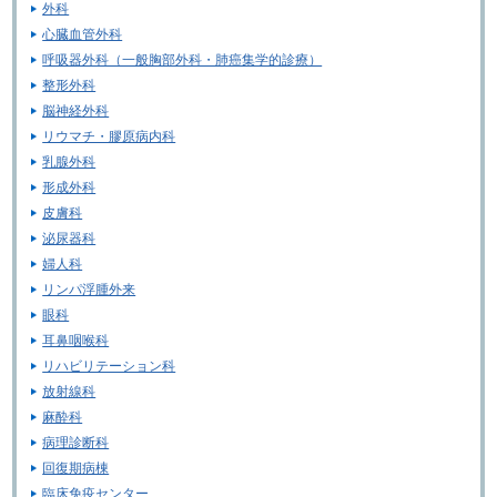
外科
心臓血管外科
呼吸器外科（一般胸部外科・肺癌集学的診療）
整形外科
脳神経外科
リウマチ・膠原病内科
乳腺外科
形成外科
皮膚科
泌尿器科
婦人科
リンパ浮腫外来
眼科
耳鼻咽喉科
リハビリテーション科
放射線科
麻酔科
病理診断科
回復期病棟
臨床免疫センター