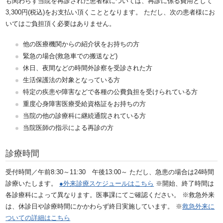
も関わらず当院を再診された患者様については、再診に係る費用として
3,300円(税込)をお支払い頂くこととなります。
ただし、次の患者様にお
いてはご負担頂く必要はありません。
他の医療機関からの紹介状をお持ちの方
緊急の場合(救急車での搬送など)
休日、夜間などの時間外診察を受診された方
生活保護法の対象となっている方
特定の疾患や障害などで各種の公費負担を受けられている方
重度心身障害医療受給資格証をお持ちの方
当院の他の診療科に継続通院されている方
当院医師の指示による再診の方
診療時間
受付時間／午前8:30～11:30 午後13:00～
ただし、急患の場合は24時間
診療いたします。
●外来診療スケジュールはこちら
※開始、終了時間は
各診療科によって異なります。医事課にてご確認ください。
※救急外来
は、休診日や診療時間にかかわらず終日実施しています。
※
救急外来に
ついての詳細はこちら