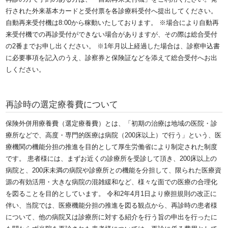
行された外来基本カードと受付票を各診療科受付へ提出してください。
自動再来受付機は8:00から稼動いたしております。
※場合により自動再
来受付機での再診受付ができない場合がありますが、その際は総合受付
の2番までお申し出ください。
※1年月以上経過した場合は、診察申込書
に必要事項を記入のうえ、診察券と保険証などを添えて総合受付へお出
しください。
再診時の選定療養費について
保険外併用療養費（選定療養費）とは、「初期の治療は地域の医院・診
療所などで、高度・専門的医療は病院（200床以上）で行う」という、医
療機関の機能分担の推進を目的として厚生労働省により制定された制度
です。
患者様には、まずお近くの診療所を受診して頂き、200床以上の
病院と、200床未満の病院や診療所との機能を分担して、限られた医療資
源の有効活用・大きな病院の混雑緩和など、様々な面での医療の合理化
を図ることを目的としています。
令和2年4月1日より療担規則の改正に
伴い、当院では、医療機能分担の推進を図る観点から、再診時の患者様
について、他の病院又は診療所に対する紹介を行う旨の申出を行ったに