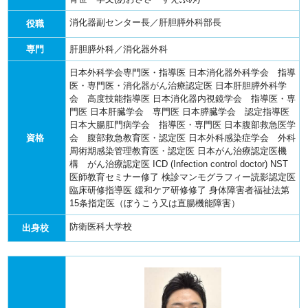
消化器副センター長／肝胆膵外科部長
役職
専門
肝胆膵外科／消化器外科
日本外科学会専門医・指導医
日本消化器外科学会 指導
医・専門医・消化器がん治療認定医
日本肝胆膵外科学
会 高度技能指導医
日本消化器内視鏡学会 指導医・専
門医
日本肝臓学会 専門医
日本膵臓学会 認定指導医
日本大腸肛門病学会 指導医・専門医
日本腹部救急医学
資格
会 腹部救急教育医・認定医
日本外科感染症学会 外科
周術期感染管理教育医・認定医
日本がん治療認定医機
構 がん治療認定医
ICD (Infection control doctor) NST
医師教育セミナー修了
検診マンモグラフィー読影認定医
臨床研修指導医
緩和ケア研修修了
身体障害者福祉法第
15条指定医（ぼうこう又は直腸機能障害）
防衛医科大学校
出身校