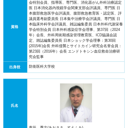
会特別会員、指導医、専門医、消化器がん外科治療認定
医
日本消化器内視鏡学会関東支部会評議員、専門医
日
本腹部救急医学会評議員、腹部救急教育医・認定医、評
議員選考副委員長
日本集中治療学会評議員、専門医
日
本臨床外科学会評議員、雑誌編集委員
日本外科代謝栄養
資格
学会特別会員
日本外科感染症学会理事、第37回（2024
年）会長、外科周術期感染管理教育医、ICD協議会認
定、雑誌編集委員長
日本ショック学会理事：第30回
(2015年)会長
外科侵襲とサイトカイン研究会名誉会員：
第23回（2016年）会長
エンドトキシン血症救命治療研
究会監事
防衛医科大学校
出身校
氏名
青笹 季文(あおささ すえふみ)