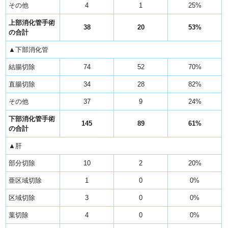
その他
4
1
25%
上部消化管手術
38
20
53%
の合計
▲下部消化管
結腸切除
74
52
70%
直腸切除
34
28
82%
その他
37
9
24%
下部消化管手術
145
89
61%
の合計
▲肝
部分切除
10
2
20%
亜区域切除
1
0
0%
区域切除
3
0
0%
葉切除
4
0
0%