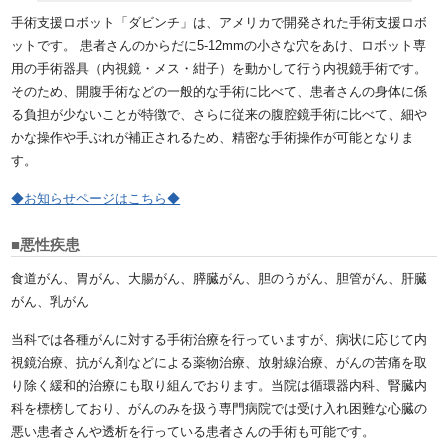
手術支援ロボット「ダビンチ」は、アメリカで開発された手術支援ロボ
ットです。 患者さんのからだに5-12mmの小さな穴をあけ、ロボット専
用の手術器具（内視鏡・メス・紺子）を動かして行う内視鏡手術です。
そのため、開腹手術などの一般的な手術に比べて、患者さんの身体に係
る負担が少ないことが特徴で、さらに従来の腹腔鏡手術に比べて、細や
かな操作や手ぶれが補正されるため、精密な手術操作が可能となりま
す。
◆お知らせページはこちら◆
■悪性疾患
食道がん、胃がん、大腸がん、膵臓がん、胆のうがん、胆管がん、肝臓
がん、乳がん
当科では各種がんに対する手術治療を行っていますが、病状に応じて内
視鏡治療、抗がん剤などによる薬物治療、放射線治療、がんの苦痛を取
り除く緩和的治療にも取り組んでおります。当院は循環器内科、腎臓内
科を標榜しており、がんのみを扱う専門病院では受け入れ困難な心臓の
悪い患者さんや透析を行っている患者さんの手術も可能です。