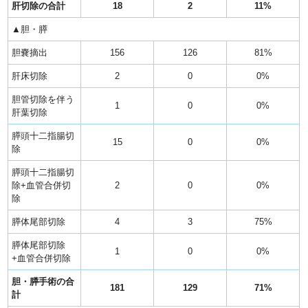
肝切除の合計
18
2
11%
▲胆・膵
胆嚢摘出
156
126
81%
肝床切除
2
0
0%
胆管切除を伴う
1
0
0%
肝葉切除
膵頭十二指腸切
15
0
0%
除
膵頭十二指腸切
除+血管合併切
2
0
0%
除
膵体尾部切除
4
3
75%
膵体尾部切除
1
0
0%
+血管合併切除
胆・膵手術の合
181
129
71%
計