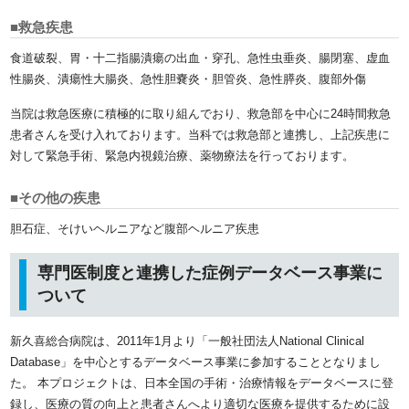
■救急疾患
食道破裂、胃・十二指腸潰瘍の出血・穿孔、急性虫垂炎、腸閉塞、虚血
性腸炎、潰瘍性大腸炎、急性胆嚢炎・胆管炎、急性膵炎、腹部外傷
当院は救急医療に積極的に取り組んでおり、救急部を中心に24時間救急
患者さんを受け入れております。当科では救急部と連携し、上記疾患に
対して緊急手術、緊急内視鏡治療、薬物療法を行っております。
■その他の疾患
胆石症、そけいヘルニアなど腹部ヘルニア疾患
専門医制度と連携した症例データベース事業に
ついて
新久喜総合病院は、2011年1月より「一般社団法人National Clinical
Database」を中心とするデータベース事業に参加することとなりまし
た。
本プロジェクトは、日本全国の手術・治療情報をデータベースに登
録し、医療の質の向上と患者さんへより適切な医療を提供するために設