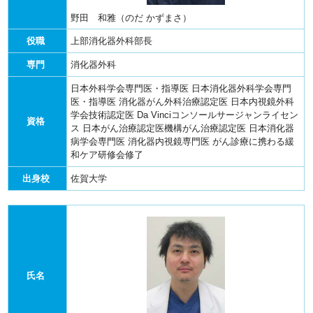
野田 和雅（のだ かずまさ）
役職
上部消化器外科部長
専門
消化器外科
日本外科学会専門医・指導医
日本消化器外科学会専門
医・指導医
消化器がん外科治療認定医
日本内視鏡外科
学会技術認定医
Da Vinciコンソールサージャンライセン
資格
ス
日本がん治療認定医機構がん治療認定医
日本消化器
病学会専門医
消化器内視鏡専門医
がん診療に携わる緩
和ケア研修会修了
出身校
佐賀大学
氏名