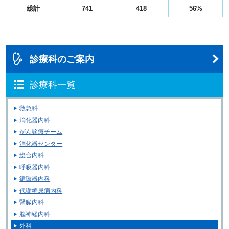
総計
741
418
56%
診療科のご案内
診療科一覧
救急科
消化器内科
がん診療チーム
消化器センター
総合内科
呼吸器内科
循環器内科
代謝糖尿病内科
腎臓内科
脳神経内科
外科