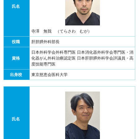
氏名
寺澤 無我 （てらさわ むが）
役職
肝胆膵外科部長
日本外科学会外科専門医
日本消化器外科学会専門医・消
資格
化器がん外科治療認定医
日本肝胆膵外科学会評議員・高
度技能専門医
出身校
東京慈恵会医科大学
氏名