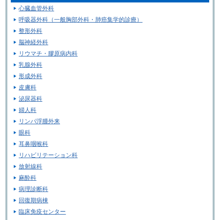
心臓血管外科
呼吸器外科（一般胸部外科・肺癌集学的診療）
整形外科
脳神経外科
リウマチ・膠原病内科
乳腺外科
形成外科
皮膚科
泌尿器科
婦人科
リンパ浮腫外来
眼科
耳鼻咽喉科
リハビリテーション科
放射線科
麻酔科
病理診断科
回復期病棟
臨床免疫センター