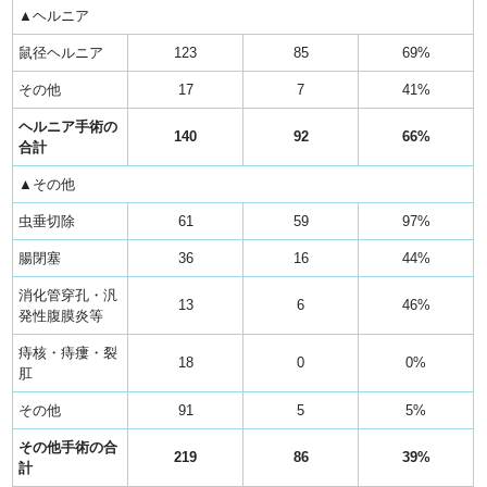
▲ヘルニア
鼠径ヘルニア
123
85
69%
その他
17
7
41%
ヘルニア手術の
140
92
66%
合計
▲その他
虫垂切除
61
59
97%
腸閉塞
36
16
44%
消化管穿孔・汎
13
6
46%
発性腹膜炎等
痔核・痔瘻・裂
18
0
0%
肛
その他
91
5
5%
その他手術の合
219
86
39%
計