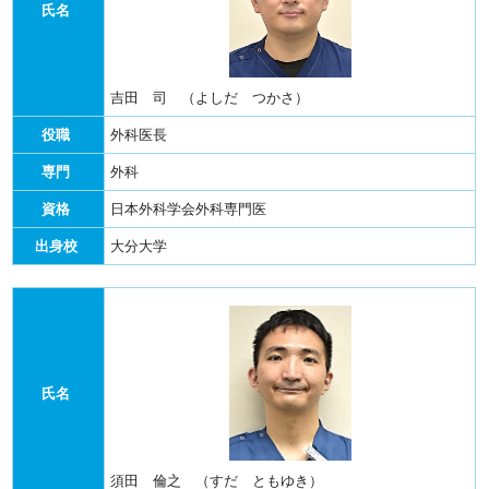
氏名
吉田 司 （よしだ つかさ）
役職
外科医長
専門
外科
資格
日本外科学会外科専門医
出身校
大分大学
氏名
須田 倫之 （すだ ともゆき）