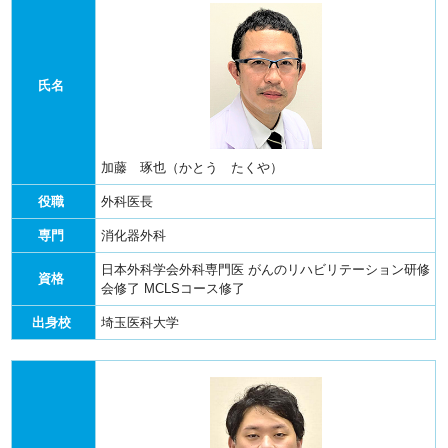
氏名
加藤 琢也（かとう たくや）
役職
外科医長
専門
消化器外科
日本外科学会外科専門医
がんのリハビリテーション研修
資格
会修了
MCLSコース修了
出身校
埼玉医科大学