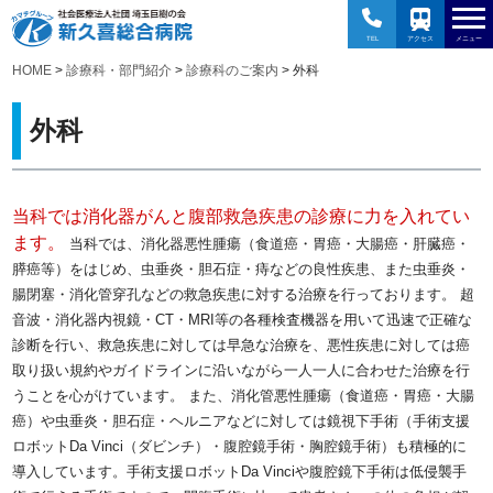
TEL
アクセス
メニュー
HOME
>
診療科・部門紹介
>
診療科のご案内
> 外科
外科
当科では消化器がんと腹部救急疾患の診療に力を入れてい
ます。
当科では、消化器悪性腫瘍（食道癌・胃癌・大腸癌・肝臓癌・
膵癌等）をはじめ、虫垂炎・胆石症・痔などの良性疾患、また虫垂炎・
腸閉塞・消化管穿孔などの救急疾患に対する治療を行っております。
超
音波・消化器内視鏡・CT・MRI等の各種検査機器を用いて迅速で正確な
診断を行い、救急疾患に対しては早急な治療を、悪性疾患に対しては癌
取り扱い規約やガイドラインに沿いながら一人一人に合わせた治療を行
うことを心がけています。
また、消化管悪性腫瘍（食道癌・胃癌・大腸
癌）や虫垂炎・胆石症・ヘルニアなどに対しては鏡視下手術（手術支援
ロボットDa Vinci（ダビンチ）・腹腔鏡手術・胸腔鏡手術）も積極的に
導入しています。手術支援ロボットDa Vinciや腹腔鏡下手術は低侵襲手