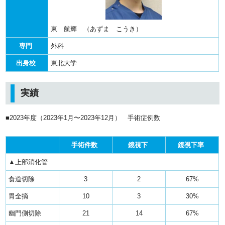
東 航輝 （あずま こうき）
専門
外科
出身校
東北大学
実績
■2023年度（2023年1月〜2023年12月） 手術症例数
手術件数
鏡視下
鏡視下率
▲上部消化管
食道切除
3
2
67%
胃全摘
10
3
30%
幽門側切除
21
14
67%