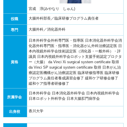
宮成 淳(みやなり しゅん)
大腸外科部長／臨床研修プログラム責任者
役職
大腸外科／消化器外科
専門
日本外科学会外科専門医・指導医
日本消化器外科学会消
化器外科専門医・指導医・消化器がん外科治療認定医
日
本内視鏡外科学会技術認定医（消化器・一般外科）・評
議員
日本内視鏡外科学会ロボット支援手術認定プロクタ
資格
ー（大腸）
da Vinci Xi surgical system certificate 取得
da Vinci SP surgical system certificate 取得
日本がん治
療認定医機構がん治療認定医
臨床研修指導医
臨床研修
プログラム責任者養成講習会修了
緩和ケア研修会修了
緩和ケア指導者研修修了
日本外科学会
日本消化器外科学会
日本内視鏡外科学会
所属学会
日本ロボット外科学会
日本大腸肛門病学会
香川大学
出身校