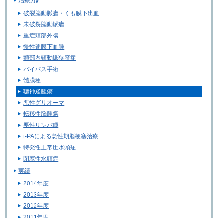
治療方針
破裂脳動脈瘤・くも膜下出血
未破裂脳動脈瘤
重症頭部外傷
慢性硬膜下血腫
頸部内頸動脈狭窄症
バイパス手術
髄膜種
聴神経腫瘍
悪性グリオーマ
転移性脳腫瘍
悪性リンパ腫
t-PAによる急性期脳梗塞治療
特発性正常圧水頭症
閉塞性水頭症
実績
2014年度
2013年度
2012年度
2011年度