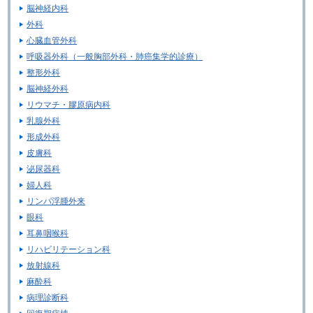
脳神経内科
外科
心臓血管外科
呼吸器外科（一般胸部外科・肺癌集学的診療）
整形外科
脳神経外科
リウマチ・膠原病内科
乳腺外科
形成外科
皮膚科
泌尿器科
婦人科
リンパ浮腫外来
眼科
耳鼻咽喉科
リハビリテーション科
放射線科
麻酔科
病理診断科