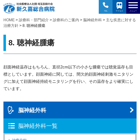
TEL
アクセス
メニュー
HOME
>
診療科・部門紹介
>
診療科のご案内
>
脳神経外科
>
主な疾患に対する
治療方針
> 8. 聴神経腫瘍
8. 聴神経腫瘍
顔面神経温存はもちろん、直径2cm以下の小さな腫瘍では聴覚温存も目
標としています。顔面神経に関しては、間欠的顔面神経刺激モニタリン
グに加えて顔面神経持続モニタリングを行い、その温存をより確実にし
ています。
脳神経外科
脳神経外科一覧