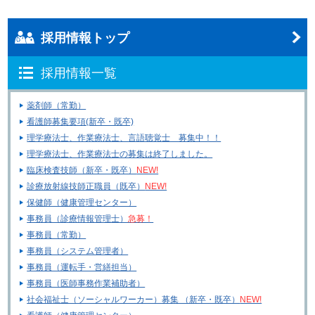
採用情報トップ
採用情報一覧
薬剤師（常勤）
看護師募集要項(新卒・既卒)
理学療法士、作業療法士、言語聴覚士 募集中！！
理学療法士、作業療法士の募集は終了しました。
臨床検査技師（新卒・既卒）
NEW!
診療放射線技師正職員（既卒）
NEW!
保健師（健康管理センター）
事務員（診療情報管理士）
急募！
事務員（常勤）
事務員（システム管理者）
事務員（運転手・営繕担当）
事務員（医師事務作業補助者）
社会福祉士（ソーシャルワーカー）募集 （新卒・既卒）
NEW!