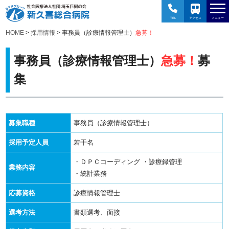
TEL
アクセス
メニュー
HOME
>
採用情報
> 事務員（診療情報管理士）
急募！
事務員（診療情報管理士）
急募！
募
集
募集職種
事務員（診療情報管理士）
採用予定人員
若干名
・ＤＰＣコーディング
・診療録管理
業務内容
・統計業務
応募資格
診療情報管理士
選考方法
書類選考、面接