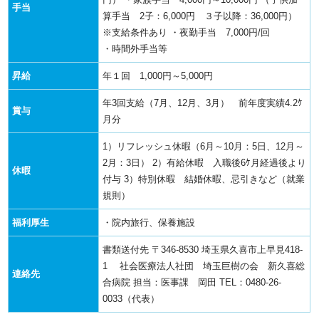
手当
算手当 2子：6,000円 ３子以降：36,000円）
※支給条件あり
・夜勤手当 7,000円/回
・時間外手当等
昇給
年１回 1,000円～5,000円
年3回支給（7月、12月、3月） 前年度実績4.2ｹ
賞与
月分
1）リフレッシュ休暇（6月～10月：5日、12月～
2月：3日）
2）有給休暇 入職後6ｹ月経過後より
休暇
付与
3）特別休暇 結婚休暇、忌引きなど（就業
規則）
福利厚生
・院内旅行、保養施設
書類送付先
〒346-8530
埼玉県久喜市上早見418-
1
社会医療法人社団 埼玉巨樹の会 新久喜総
連絡先
合病院
担当：医事課 岡田
TEL：0480-26-
0033（代表）